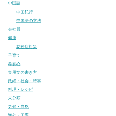
中国語
中国紀行
中国語の文法
会社員
健康
花粉症対策
子育て
孝養心
実用文の書き方
政経・社会・時事
料理・レシピ
未分類
気候・自然
海外・国際