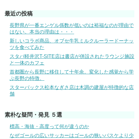
最近の投稿
長野県が一番エンゲル係数が低いのは裕福なのが理由で
はない。本当の理由は・・・
新しいコラボ商品、オブセ牛乳ミルクルーラードーナッ
ツを食べてみた
スタバ軽井沢T-SITE店は書店が併設されたラウンジ施設
と一体のカフェ
首都圏から長野に移住して十年余。変化した感覚から学
ぶ長野の特徴。
スターバックス松本なぎさ店は木調の建屋が特徴的な店
舗
素朴な疑問・発見 ５選
標高・海抜・高度って何が違うのか
なぜゴールの広いサッカーはゴールの狭いバスケより少