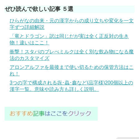
ぜひ読んで欲しい記事 ５選
ひらがなの由来・元の漢字からの成り立ちや変化を一文
字ずつ詳細解説
「竜とドラゴン」訳は同じだが実は全く正反対の生き
物！違いはここ！
衝撃！スタバのブレべミルクは全く別な飲み物になる魔
法のカスタマイズ
アロンアルファを最後まで使い切るための保管方法はこ
れ！
3つの字で構成される㐂･蟲･鑫など(品字様)200個以上の
漢字一覧。意味や読み方も詳しく説明。