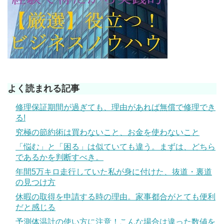
よく読まれる記事
修理保証期間が過ぎても、理由があれば無償で修理でき
る!
究極の節約術は買わないこと、お金を使わないこと
「悩む」と「困る」は似ていても違う。まずは、どちら
であるかを判断すべき。
年間5万キロ走行していた私が身に付けた、抜道・裏道
の見つけ方
休暇の取得を申請する時の理由。家事都合がとても便利
だと感じる
予測体温計の使い方に注意！こんな場合は違った数値を