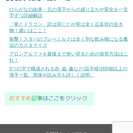
ひらがなの由来・元の漢字からの成り立ちや変化を一文
字ずつ詳細解説
「竜とドラゴン」訳は同じだが実は全く正反対の生き
物！違いはここ！
衝撃！スタバのブレべミルクは全く別な飲み物になる魔
法のカスタマイズ
アロンアルファを最後まで使い切るための保管方法はこ
れ！
3つの字で構成される㐂･蟲･鑫など(品字様)200個以上の
漢字一覧。意味や読み方も詳しく説明。