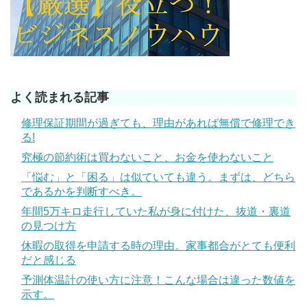
よく読まれる記事
修理保証期間が過ぎても、理由があれば無償で修理でき
る!
究極の節約術は買わないこと、お金を使わないこと
「悩む」と「困る」は似ていても違う。まずは、どちら
であるかを判断すべき。
年間5万キロ走行していた私が身に付けた、抜道・裏道
の見つけ方
休暇の取得を申請する時の理由。家事都合がとても便利
だと感じる
予測体温計の使い方に注意！こんな場合は違った数値を
示す。