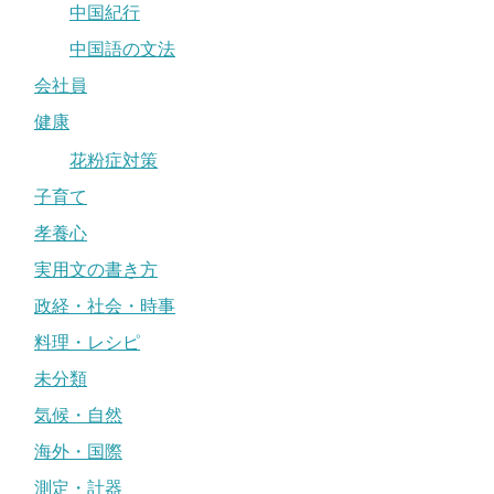
中国紀行
中国語の文法
会社員
健康
花粉症対策
子育て
孝養心
実用文の書き方
政経・社会・時事
料理・レシピ
未分類
気候・自然
海外・国際
測定・計器