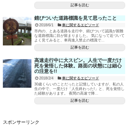
記事を読む
錆びついた道路標識を見て思ったこと
2018/6/1
車に関するエピソード
市内の、とある道路を走行中、錆びついて認識が困難
な道路標識に目が留まりました。 気になって近づいて
よく見てみると、車両進入禁止の標識で...
記事を読む
高速走行中に大スピン。人生で一度だけ
死を覚悟した体験。路面の状態には細心
の注意を!!
2018/2/4
車に関するエピソード
30歳くらいのことだったと記憶していますが、私の人
生の中で、一度だけ「人生終わった!」と、死を覚悟し
た経験があります。 夜間の高速で降...
記事を読む
スポンサーリンク