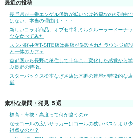
最近の投稿
長野県が一番エンゲル係数が低いのは裕福なのが理由で
はない。本当の理由は・・・
新しいコラボ商品、オブセ牛乳ミルクルーラードーナッ
ツを食べてみた
スタバ軽井沢T-SITE店は書店が併設されたラウンジ施設
と一体のカフェ
首都圏から長野に移住して十年余。変化した感覚から学
ぶ長野の特徴。
スターバックス松本なぎさ店は木調の建屋が特徴的な店
舗
素朴な疑問・発見 ５選
標高・海抜・高度って何が違うのか
なぜゴールの広いサッカーはゴールの狭いバスケより少
得点なのか？