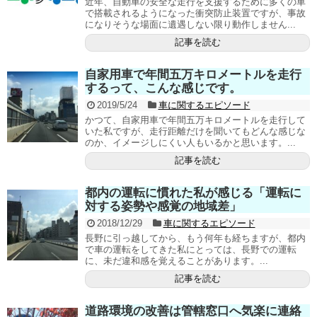
近年、自動車の安全な走行を支援するために多くの車
で搭載されるようになった衝突防止装置ですが、事故
になりそうな場面に遺遇しない限り動作しません...
記事を読む
自家用車で年間五万キロメートルを走行
するって、こんな感じです。
2019/5/24
車に関するエピソード
かつて、自家用車で年間五万キロメートルを走行して
いた私ですが、走行距離だけを聞いてもどんな感じな
のか、イメージしにくい人もいるかと思います。...
記事を読む
都内の運転に慣れた私が感じる「運転に
対する姿勢や感覚の地域差」
2018/12/29
車に関するエピソード
長野に引っ越してから、もう何年も経ちますが、都内
で車の運転をしてきた私にとっては、長野での運転
に、未だ違和感を覚えることがあります。...
記事を読む
道路環境の改善は管轄窓口へ気楽に連絡