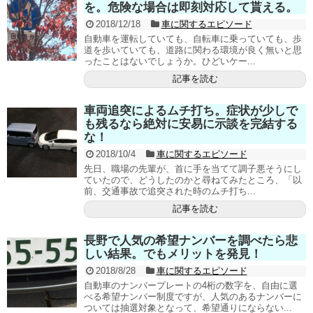
を。危険な場合は即刻対応して貰える。
2018/12/18
車に関するエピソード
自動車を運転していても、自転車に乗っていても、歩
道を歩いていても、道路に関わる環境が良く無いと思
ったことはないでしょうか。ひどいケー...
記事を読む
車両追突によるムチ打ち。症状が少しで
も残るなら絶対に安易に示談を完結する
な！
2018/10/4
車に関するエピソード
先日、職場の先輩が、首に手を当てて調子悪そうにし
ていたので、どうしたのかと尋ねてみたところ、「以
前、交通事故で追突された時のムチ打ち...
記事を読む
長野で人気の希望ナンバーを調べたら悲
しい結果。でもメリットを発見！
2018/8/28
車に関するエピソード
自動車のナンバープレートの4桁の数字を、自由に選
べる希望ナンバー制度ですが、人気のあるナンバーに
ついては抽選対象となって、希望通りにならない...