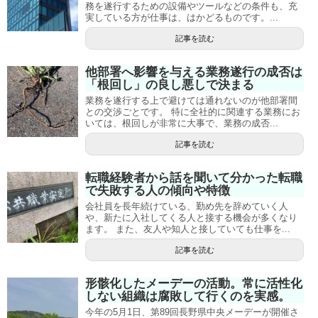
務を遂行するための設備やツールなどの条件も、充
実している方が仕事は、はかどるものです。...
記事を読む
他部署へ影響を与える業務遂行の成否は
「根回し」の良し悪しで決まる
業務を遂行する上で避けては通れないのが他部署間
との交渉ごとです。 特に全社的に関連する業務にお
いては、根回しが非常に大事で、業務の成否...
記事を読む
転職経験者から話を聞いて分かった転職
で失敗する人の傾向や特徴
会社員を長年続けている、勤め先を辞めていく人
や、新たに入社してくる人と接する機会が多くなり
ます。 また、友人や知人と接していても仕事を...
記事を読む
形骸化したメーデーの活動。常に活性化
しない組織は腐敗して行くのを実感。
今年の5月1日、第89回長野県中央メーデーが開催さ