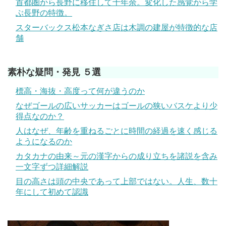
首都圏から長野に移住して十年余。変化した感覚から学
ぶ長野の特徴。
スターバックス松本なぎさ店は木調の建屋が特徴的な店
舗
素朴な疑問・発見 ５選
標高・海抜・高度って何が違うのか
なぜゴールの広いサッカーはゴールの狭いバスケより少
得点なのか？
人はなぜ、年齢を重ねるごとに時間の経過を速く感じる
ようになるのか
カタカナの由来～元の漢字からの成り立ちを諸説を含み
一文字ずつ詳細解説
目の高さは頭の中央であって上部ではない。人生、数十
年にして初めて認識