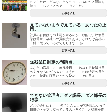
れましたが、どんなことをやっているのかと興味を
持って、ちょっとのぞいてみました。 ...
記事を読む
見ていないようで見ている、あなたの上
司。
社員の評価はその上司がするのが一般的で、評価基
準は通常、会社への貢献度であり、どれだけ会社の
方針に従っているかであります。 あ...
記事を読む
無残業日制定の問題点。
あなたの職場にも、無残業日、いわゆる定時退社日
のようなものがあるでしょうか。これは特定の日だ
とか、特定の曜日だとかを決めて、その日は...
記事を読む
できない管理者、ダメ課長、ダメ部長の
特徴
どこの会社にも、 「何でこんな人が管理職になって
組織のトップに立っているのだろう?」 と疑問を抱