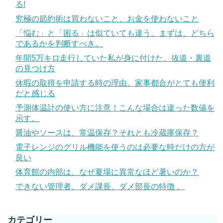
る!
究極の節約術は買わないこと、お金を使わないこと
「悩む」と「困る」は似ていても違う。まずは、どちら
であるかを判断すべき。
年間5万キロ走行していた私が身に付けた、抜道・裏道
の見つけ方
休暇の取得を申請する時の理由。家事都合がとても便利
だと感じる
予測体温計の使い方に注意！こんな場合は違った数値を
示す。
醤油やソースは、常温保存？それとも冷蔵庫保存？
電子レンジのグリル機能を使うのは必要な時だけの方が
良い
体育館の内部は、なぜ夏場に異常なほど暑いのか？
できない管理者、ダメ課長、ダメ部長の特徴 。
カテゴリー