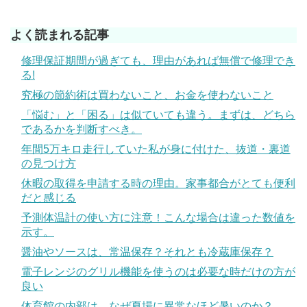
よく読まれる記事
修理保証期間が過ぎても、理由があれば無償で修理でき
る!
究極の節約術は買わないこと、お金を使わないこと
「悩む」と「困る」は似ていても違う。まずは、どちら
であるかを判断すべき。
年間5万キロ走行していた私が身に付けた、抜道・裏道
の見つけ方
休暇の取得を申請する時の理由。家事都合がとても便利
だと感じる
予測体温計の使い方に注意！こんな場合は違った数値を
示す。
醤油やソースは、常温保存？それとも冷蔵庫保存？
電子レンジのグリル機能を使うのは必要な時だけの方が
良い
体育館の内部は、なぜ夏場に異常なほど暑いのか？