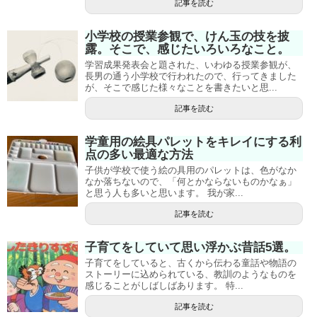
記事を読む
小学校の授業参観で、けん玉の技を披
露。そこで、感じたいろいろなこと。
学習成果発表会と題された、いわゆる授業参観が、
長男の通う小学校で行われたので、行ってきました
が、そこで感じた様々なことを書きたいと思...
記事を読む
学童用の絵具パレットをキレイにする利
点の多い最適な方法
子供が学校で使う絵の具用のパレットは、色がなか
なか落ちないので、「何とかならないものかなぁ」
と思う人も多いと思います。 我が家...
記事を読む
子育てをしていて思い浮かぶ昔話5選。
子育てをしていると、古くから伝わる童話や物語の
ストーリーに込められている、教訓のようなものを
感じることがしばしばあります。 特...
記事を読む