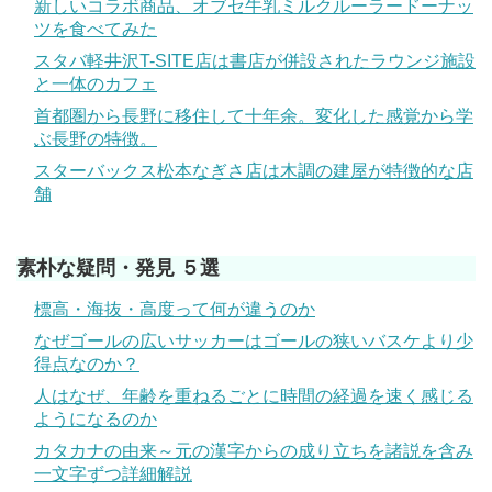
新しいコラボ商品、オブセ牛乳ミルクルーラードーナッ
ツを食べてみた
スタバ軽井沢T-SITE店は書店が併設されたラウンジ施設
と一体のカフェ
首都圏から長野に移住して十年余。変化した感覚から学
ぶ長野の特徴。
スターバックス松本なぎさ店は木調の建屋が特徴的な店
舗
素朴な疑問・発見 ５選
標高・海抜・高度って何が違うのか
なぜゴールの広いサッカーはゴールの狭いバスケより少
得点なのか？
人はなぜ、年齢を重ねるごとに時間の経過を速く感じる
ようになるのか
カタカナの由来～元の漢字からの成り立ちを諸説を含み
一文字ずつ詳細解説