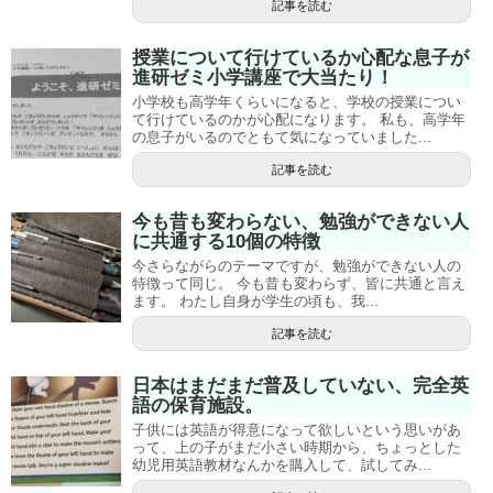
記事を読む
授業について行けているか心配な息子が
進研ゼミ小学講座で大当たり！
小学校も高学年くらいになると、学校の授業につい
て行けているのかが心配になります。 私も、高学年
の息子がいるのでともて気になっていました...
記事を読む
今も昔も変わらない、勉強ができない人
に共通する10個の特徴
今さらながらのテーマですが、勉強ができない人の
特徴って同じ。 今も昔も変わらず、皆に共通と言え
ます。 わたし自身が学生の頃も、我...
記事を読む
日本はまだまだ普及していない、完全英
語の保育施設。
子供には英語が得意になって欲しいという思いがあ
って、上の子がまだ小さい時期から、ちょっとした
幼児用英語教材なんかを購入して、試してみ...