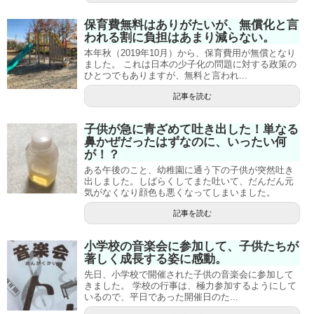
保育費無料はありがたいが、無償化と言
われる割に負担はあまり減らない。
本年秋（2019年10月）から、保育費用が無償となり
ました。 これは日本の少子化の問題に対する政策の
ひとつでもありますが、無料と言われ...
記事を読む
子供が急に青ざめて吐き出した！単なる
鼻かぜだったはずなのに、いったい何
が！？
ある午後のこと、幼稚園に通う下の子供が突然吐き
出しました。しばらくしてまた吐いて、だんだん元
気がなくなり顔色も悪くなってしまいました。
記事を読む
小学校の音楽会に参加して、子供たちが
著しく成長する姿に感動。
先日、小学校で開催された子供の音楽会に参加して
きました。 学校の行事は、極力参加するようにして
いるので、平日であった開催日のた...