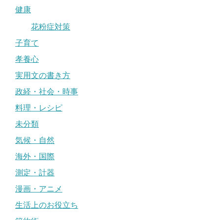
健康
花粉症対策
子育て
孝養心
実用文の書き方
政経・社会・時事
料理・レシピ
未分類
気候・自然
海外・国際
測定・計器
漫画・アニメ
生活上のお役立ち