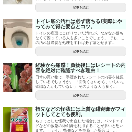
記事を読む
トイレ底の汚れは必ず落ちる!実際にや
ってみて得た要点とコツ。
トイレの底面にこびりついた汚れが、なかなか落ち
なくて困っている人も多いことでしょう。 でも、こ
の汚れは適切な処理をすれば必ず落とせます...
記事を読む
経験から痛感！買物後にはレシートの内
容を絶対に確認すべき理由！
日常の買い物で、手渡されたレシートの内容を確認
しているでしょうか。 「面倒くさいから、いちいち
確認なんかしていない」 そのような人も多く...
記事を読む
指先などの怪我には上質な緋創膏がフィ
ットしてとても便利。
ちょっとした怪我で出血した場合には、バンドエイ
ドなどの救急の紳創膏を利用することが多いと思い
ます。 しかし、指先などを怪我した場合は、...