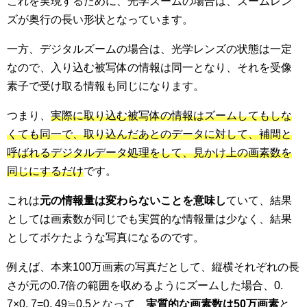
これを実現するために、光学ズームの場合は、ズームレン
ズが奥行の長い形状となっています。
一方、デジタルズームの場合は、光学レンズの状態は一定
なので、入り込む被写体の情報は同一となり、それを受像
素子で受け取る情報も同じになります。
つまり、
実際に取り込む被写体の情報はズームしてもしな
くても同一で、取り込んだあとのデータに対して、補間と
呼ばれるデジタルデータ処理をして、見かけ上の画素数を
同じにするだけ
です。
これは
元の情報量は変わらないことを意味し
ていて、結果
としては画素数が同じでも実質的な情報量は少なく、結果
としてボケたような写真になるのです。
例えば、本来100万画素の写真だとして、縦横それぞれの長
さが元の0.7倍の範囲を収めるようにズームした場合、0.
7×0. 7=0, 49≒0.5となって、
実質的な画素数は50万画素
と