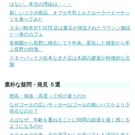
はない。本当の理由は・・・
新しいコラボ商品、オブセ牛乳ミルクルーラードーナッ
ツを食べてみた
スタバ軽井沢T-SITE店は書店が併設されたラウンジ施設
と一体のカフェ
首都圏から長野に移住して十年余。変化した感覚から学
ぶ長野の特徴。
スターバックス松本なぎさ店は木調の建屋が特徴的な店
舗
素朴な疑問・発見 ５選
標高・海抜・高度って何が違うのか
なぜゴールの広いサッカーはゴールの狭いバスケより少
得点なのか？
人はなぜ、年齢を重ねるごとに時間の経過を速く感じる
ようになるのか
カタカナの由来～元の漢字からの成り立ちを諸説を含み