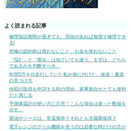
よく読まれる記事
修理保証期間が過ぎても、理由があれば無償で修理でき
る!
究極の節約術は買わないこと、お金を使わないこと
「悩む」と「困る」は似ていても違う。まずは、どちら
であるかを判断すべき。
年間5万キロ走行していた私が身に付けた、抜道・裏道
の見つけ方
休暇の取得を申請する時の理由。家事都合がとても便利
だと感じる
予測体温計の使い方に注意！こんな場合は違った数値を
示す。
醤油やソースは、常温保存？それとも冷蔵庫保存？
電子レンジのグリル機能を使うのは必要な時だけの方が