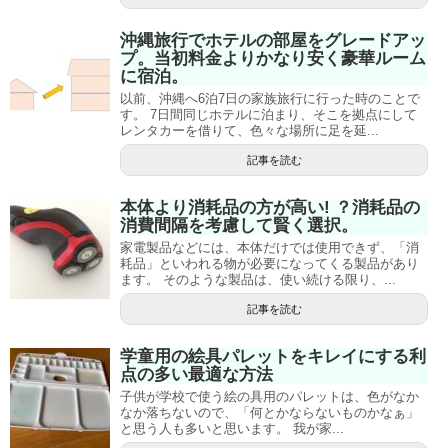
沖縄旅行でホテルの部屋をグレードアッ
プ。当初料金よりかなり安く豪華ルーム
に宿泊。
以前、沖縄へ6泊7日の家族旅行に行った時のことで
す。 7日間同じホテルに泊まり、そこを拠点にして
レンタカーを借りて、色々な場所に足を延...
記事を読む
本体より消耗品の方が高い! ？消耗品の
消費間隔を考慮して賢く選択。
家電製品などには、本体だけでは使用できず、「消
耗品」といわれる物が必要になってくる製品があり
ます。 そのような製品は、使い続ける限り、...
記事を読む
学童用の絵具パレットをキレイにする利
点の多い最適な方法
子供が学校で使う絵の具用のパレットは、色がなか
なか落ちないので、「何とかならないものかなぁ」
と思う人も多いと思います。 我が家...