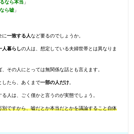
るなら本当
」
なら嘘
」
全に
一致する人
など要るのでしょうか。
一人暮らし
の人は、想定している夫婦世帯とは異なりま
ば、その人にとっては無関係な話とも言えます。
としたら、あくまで
一部の人だけ
。
する人は、ごく僅かと言うのが実態でしょう。
万別ですから、嘘だとか本当だとかを議論すること自体