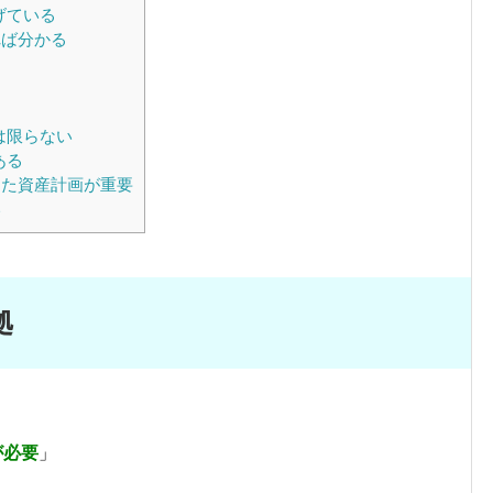
げている
れば分かる
は限らない
ある
た資産計画が重要
い
拠
が必要
」