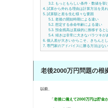
3.2.
もっともらしい条件・数値を挙
4.
試算から外れる理由は計算方法を見
5.
試算額と差を生む様々な要因
5.1.
老後の開始時期による違い
5.2.
想定する余命年齢による違い
5.3.
預金残高は直線的に推移すると
5.4.
傾きは非常に大きなバラツキが
6.
個人差が大きいからこそ、きちんとし
7.
専門家のアドバイスに勝る方法はな
老後2000万円問題の根
以前、
「
老後に備えて2000万円は貯金