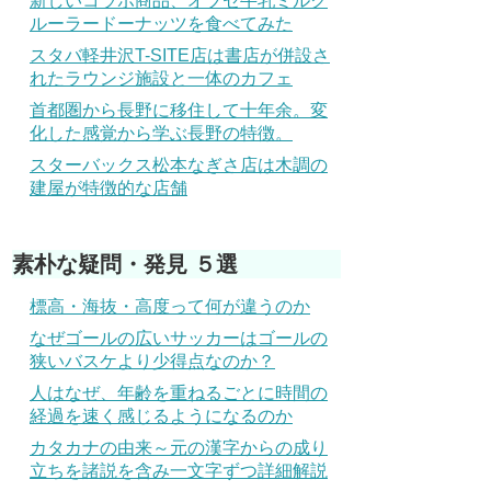
新しいコラボ商品、オブセ牛乳ミルク
ルーラードーナッツを食べてみた
スタバ軽井沢T-SITE店は書店が併設さ
れたラウンジ施設と一体のカフェ
首都圏から長野に移住して十年余。変
化した感覚から学ぶ長野の特徴。
スターバックス松本なぎさ店は木調の
建屋が特徴的な店舗
素朴な疑問・発見 ５選
標高・海抜・高度って何が違うのか
なぜゴールの広いサッカーはゴールの
狭いバスケより少得点なのか？
人はなぜ、年齢を重ねるごとに時間の
経過を速く感じるようになるのか
カタカナの由来～元の漢字からの成り
立ちを諸説を含み一文字ずつ詳細解説