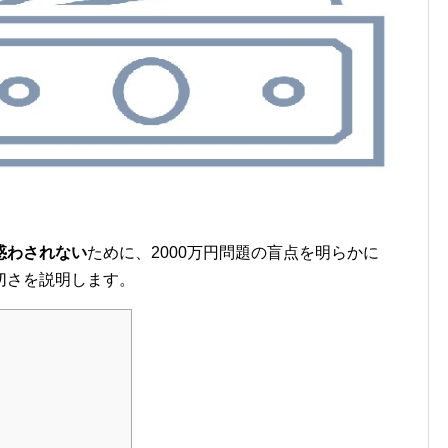
惑わされない
ために、2000万円問題の盲点を明らかに
切さを説明します。
？