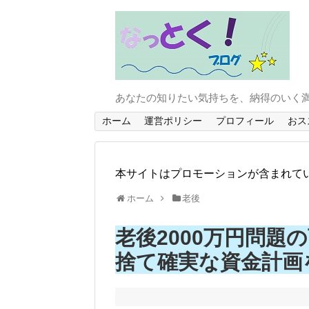
あなたの知りたい気持ちを、納得のいく
ホーム
運営ポリシー
プロフィール
おス
本サイトはプロモーションが含まれて
ホーム
老後
老後2000万円問題
捨て確実な資金計画