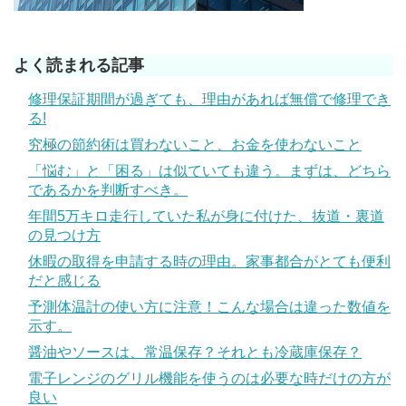
よく読まれる記事
修理保証期間が過ぎても、理由があれば無償で修理でき
る!
究極の節約術は買わないこと、お金を使わないこと
「悩む」と「困る」は似ていても違う。まずは、どちら
であるかを判断すべき。
年間5万キロ走行していた私が身に付けた、抜道・裏道
の見つけ方
休暇の取得を申請する時の理由。家事都合がとても便利
だと感じる
予測体温計の使い方に注意！こんな場合は違った数値を
示す。
醤油やソースは、常温保存？それとも冷蔵庫保存？
電子レンジのグリル機能を使うのは必要な時だけの方が
良い