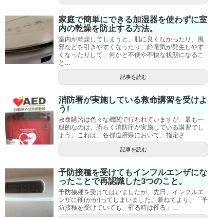
家庭で簡単にできる加湿器を使わずに室
内の乾燥を防止する方法。
室内が乾燥してしまうと、肌に良くなかったり、風
邪などを引きやすくなったり、静電気が発生しやす
くなったりして、何かと不便や不快な状態になるこ
と...
記事を読む
消防署が実施している救命講習を受けよ
う!
救命講習は色々な機関で行われていますが、最も一
般的なのは、恐らく消防庁が実施している講習でし
ょう。これは、各都道府県において、指定さ...
記事を読む
予防接種を受けてもインフルエンザにな
ったことで再認識した3つのこと。
予防接種を受けてはいましたが、先日、インフルエ
ンザに罹(かか)ってしまいました。兼ねてより、「予
防接種を受けていても、罹る時は罹る」...