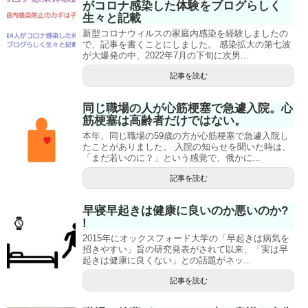
がコロナ感染した体験をブログらしく
生々と記載
新型コロナウィルスの家庭内感染を経験しましたの
で、記事を書くことにしました。 感染拡大の第七波
が大爆発の中、2022年7月の下旬に次男...
記事を読む
同じ職場の人が心筋梗塞で急遽入院。心
筋梗塞は高齢者だけではない。
本年、同じ職場の59歳の方が心筋梗塞で急遽入院し
たことがありました。 入院の知らせを聞いた時は、
「まだ若いのに？」という感覚で、俄かに...
記事を読む
早寝早起きは健康に良いのか悪いのか?
!
2015年にオックスフォード大学の「早起きは病気を
招きやすい」旨の研究発表がされて以来、「実は早
起きは健康に良くない」との話題がネッ...
記事を読む