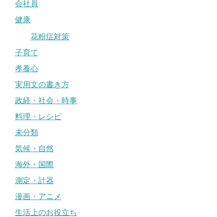
会社員
健康
花粉症対策
子育て
孝養心
実用文の書き方
政経・社会・時事
料理・レシピ
未分類
気候・自然
海外・国際
測定・計器
漫画・アニメ
生活上のお役立ち