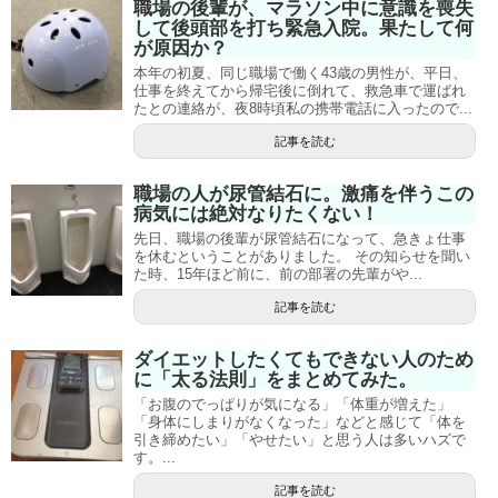
職場の後輩が、マラソン中に意識を喪失
して後頭部を打ち緊急入院。果たして何
が原因か？
本年の初夏、同じ職場で働く43歳の男性が、平日、
仕事を終えてから帰宅後に倒れて、救急車で運ばれ
たとの連絡が、夜8時頃私の携帯電話に入ったので...
記事を読む
職場の人が尿管結石に。激痛を伴うこの
病気には絶対なりたくない！
先日、職場の後輩が尿管結石になって、急きょ仕事
を休むということがありました。 その知らせを聞い
た時、15年ほど前に、前の部署の先輩がや...
記事を読む
ダイエットしたくてもできない人のため
に「太る法則」をまとめてみた。
「お腹のでっぱりが気になる」「体重が増えた」
「身体にしまりがなくなった」などと感じて「体を
引き締めたい」「やせたい」と思う人は多いハズで
す。...
記事を読む