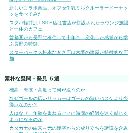
新しいコラボ商品、オブセ牛乳ミルクルーラードーナッ
ツを食べてみた
スタバ軽井沢T-SITE店は書店が併設されたラウンジ施設
と一体のカフェ
首都圏から長野に移住して十年余。変化した感覚から学
ぶ長野の特徴。
スターバックス松本なぎさ店は木調の建屋が特徴的な店
舗
素朴な疑問・発見 ５選
標高・海抜・高度って何が違うのか
なぜゴールの広いサッカーはゴールの狭いバスケより少
得点なのか？
人はなぜ、年齢を重ねるごとに時間の経過を速く感じる
ようになるのか
カタカナの由来～元の漢字からの成り立ちを諸説を含み