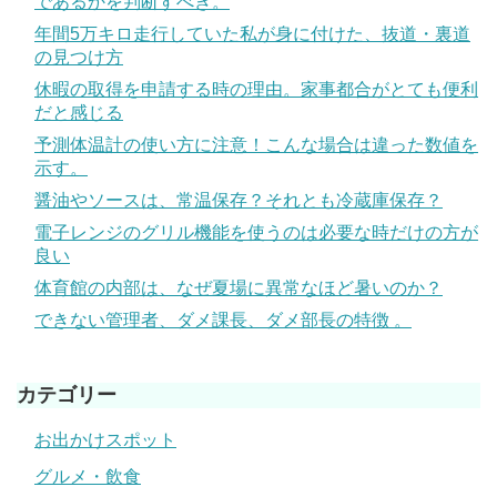
であるかを判断すべき。
年間5万キロ走行していた私が身に付けた、抜道・裏道
の見つけ方
休暇の取得を申請する時の理由。家事都合がとても便利
だと感じる
予測体温計の使い方に注意！こんな場合は違った数値を
示す。
醤油やソースは、常温保存？それとも冷蔵庫保存？
電子レンジのグリル機能を使うのは必要な時だけの方が
良い
体育館の内部は、なぜ夏場に異常なほど暑いのか？
できない管理者、ダメ課長、ダメ部長の特徴 。
カテゴリー
お出かけスポット
グルメ・飲食