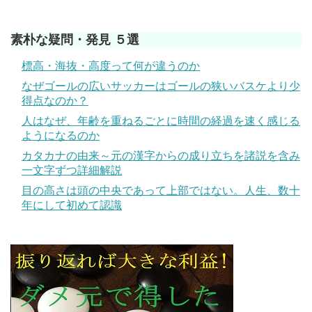
素朴な疑問・発見 ５選
標高・海抜・高度って何が違うのか
なぜゴールの広いサッカーはゴールの狭いバスケより少
得点なのか？
人はなぜ、年齢を重ねるごとに時間の経過を速く感じる
ようになるのか
カタカナの由来～元の漢字からの成り立ちを諸説を含み
一文字ずつ詳細解説
目の高さは頭の中央であって上部ではない。人生、数十
年にして初めて認識