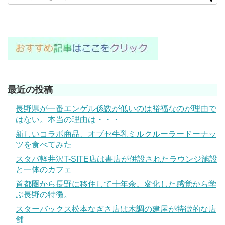
最近の投稿
長野県が一番エンゲル係数が低いのは裕福なのが理由で
はない。本当の理由は・・・
新しいコラボ商品、オブセ牛乳ミルクルーラードーナッ
ツを食べてみた
スタバ軽井沢T-SITE店は書店が併設されたラウンジ施設
と一体のカフェ
首都圏から長野に移住して十年余。変化した感覚から学
ぶ長野の特徴。
スターバックス松本なぎさ店は木調の建屋が特徴的な店
舗