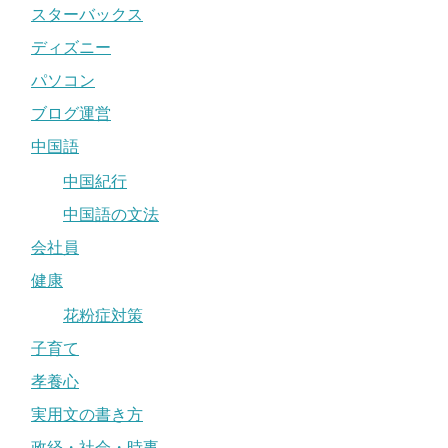
スターバックス
ディズニー
パソコン
ブログ運営
中国語
中国紀行
中国語の文法
会社員
健康
花粉症対策
子育て
孝養心
実用文の書き方
政経・社会・時事