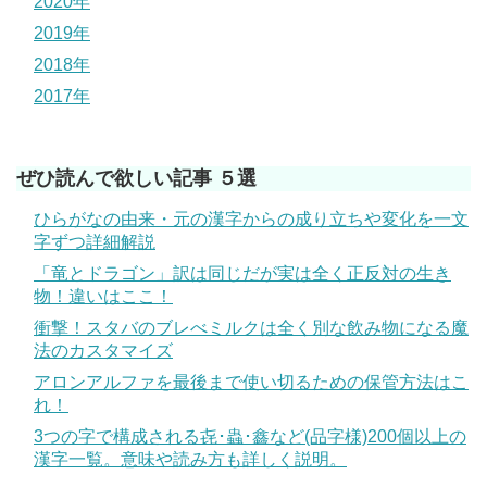
2020年
2019年
2018年
2017年
ぜひ読んで欲しい記事 ５選
ひらがなの由来・元の漢字からの成り立ちや変化を一文
字ずつ詳細解説
「竜とドラゴン」訳は同じだが実は全く正反対の生き
物！違いはここ！
衝撃！スタバのブレべミルクは全く別な飲み物になる魔
法のカスタマイズ
アロンアルファを最後まで使い切るための保管方法はこ
れ！
3つの字で構成される㐂･蟲･鑫など(品字様)200個以上の
漢字一覧。意味や読み方も詳しく説明。