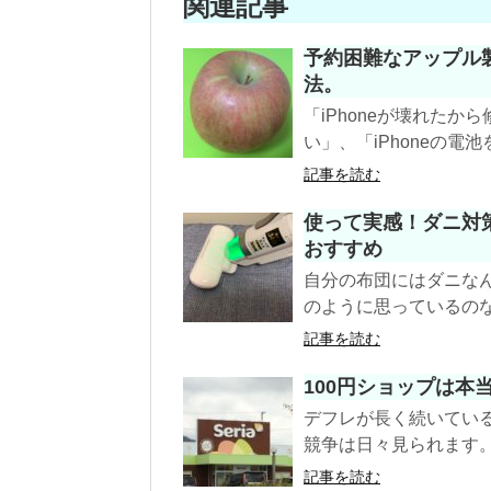
関連記事
予約困難なアップル
法。
「iPhoneが壊れたか
い」、「iPhoneの電
記事を読む
使って実感！ダニ対
おすすめ
自分の布団にはダニな
のように思っているのな
記事を読む
100円ショップは本
デフレが長く続いてい
競争は日々見られます。
記事を読む