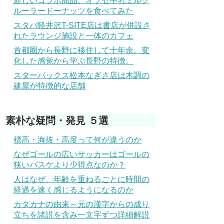
新しいコラボ商品、オブセ牛乳ミルク
ルーラードーナッツを食べてみた
スタバ軽井沢T-SITE店は書店が併設さ
れたラウンジ施設と一体のカフェ
首都圏から長野に移住して十年余。変
化した感覚から学ぶ長野の特徴。
スターバックス松本なぎさ店は木調の
建屋が特徴的な店舗
素朴な疑問・発見 ５選
標高・海抜・高度って何が違うのか
なぜゴールの広いサッカーはゴールの
狭いバスケより少得点なのか？
人はなぜ、年齢を重ねるごとに時間の
経過を速く感じるようになるのか
カタカナの由来～元の漢字からの成り
立ちを諸説を含み一文字ずつ詳細解説