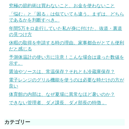
究極の節約術は買わないこと、お金を使わないこと
「悩む」と「困る」は似ていても違う。まずは、どちら
であるかを判断すべき。
年間5万キロ走行していた私が身に付けた、抜道・裏道
の見つけ方
休暇の取得を申請する時の理由。家事都合がとても便利
だと感じる
予測体温計の使い方に注意！こんな場合は違った数値を
示す。
醤油やソースは、常温保存？それとも冷蔵庫保存？
電子レンジのグリル機能を使うのは必要な時だけの方が
良い
体育館の内部は、なぜ夏場に異常なほど暑いのか？
できない管理者、ダメ課長、ダメ部長の特徴 。
カテゴリー