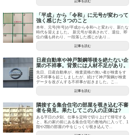
記事を読む
「平成」から「令和」に元号が変わって
強く感じた３つのこと
本年、元号(年号)が平成から令和へと変わり、新たな
時代を迎えました。 新元号が発表されて、退位、即
位の儀も終わり、一段落した感じがあり...
記事を読む
日産自動車や神戸製鋼等後を絶たない企
業の不祥事。背景には人材不足があり。
先日、日産自動車が、検査資格の無い者が検査をす
る不祥事を起こしましたが、続けて神戸製鋼が検査
データを改ざんする不祥事が起きました。こ...
記事を読む
隣接する集合住宅の部屋を覗き込む不審
者を発見。果たしてこの人の正体は?
ある平日の夕刻、仕事を定時で切り上げて帰宅する
と、私の家の前にある集合住宅の敷地内に入って、1
階や2階の部屋の中をじっくり覗き込んで...