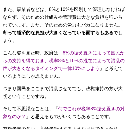
また、事業者などは、8%と10%を区別して管理しなければ
ならず、そのための仕組みや管理費に大きな負担を強いら
れています。また、そのための労力もバカになりません。
却って経済的な負担が大きくなっている面すらもある
でし
ょう。
こんな姿を見た時、政府は「
8%の据え置きによって国民か
らの支持を得ておき、税率8%と10%の混在によって混乱の
声が大きくなるタイミングで一律10%にしよう
」と考えて
いるようにしか思えません。
つまり国民をここまで混乱させてでも、政権維持の方が大
切ということですね。
そして不思議なことは、「
何でこれが税率8%据え置きの対
象なのか？
」と思えるものがいくつもあることです。
有権者層の多い、高齢者受けするような品目であったり、