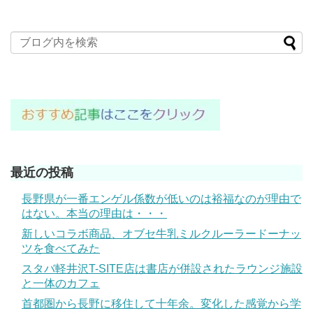
最近の投稿
長野県が一番エンゲル係数が低いのは裕福なのが理由で
はない。本当の理由は・・・
新しいコラボ商品、オブセ牛乳ミルクルーラードーナッ
ツを食べてみた
スタバ軽井沢T-SITE店は書店が併設されたラウンジ施設
と一体のカフェ
首都圏から長野に移住して十年余。変化した感覚から学