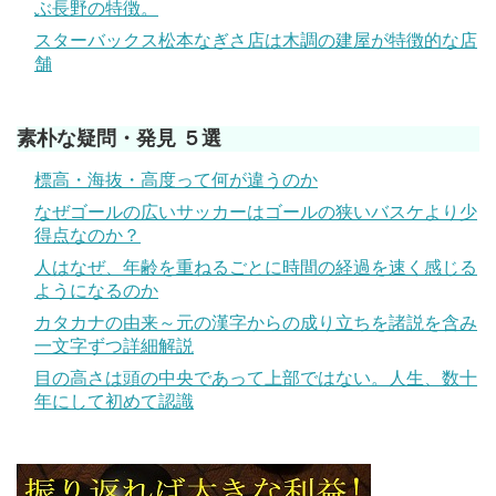
ぶ長野の特徴。
スターバックス松本なぎさ店は木調の建屋が特徴的な店
舗
素朴な疑問・発見 ５選
標高・海抜・高度って何が違うのか
なぜゴールの広いサッカーはゴールの狭いバスケより少
得点なのか？
人はなぜ、年齢を重ねるごとに時間の経過を速く感じる
ようになるのか
カタカナの由来～元の漢字からの成り立ちを諸説を含み
一文字ずつ詳細解説
目の高さは頭の中央であって上部ではない。人生、数十
年にして初めて認識