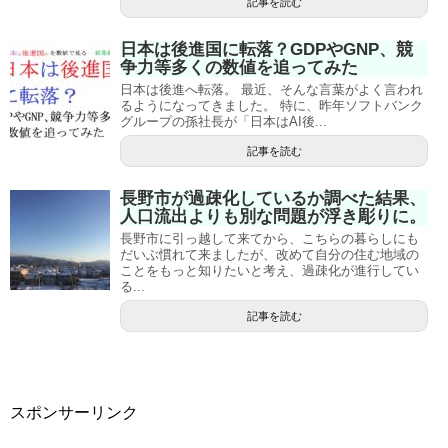
記事を読む
日本は後進国に転落？GDPやGNP、競
争力等多くの数値を追ってみた
日本は後進へ転落。 最近、そんな言葉がよく言われ
るようになってきました。 特に、昨年ソフトバンク
グループの孫社長が「日本はAI後...
記事を読む
長野市が過疎化しているか調べた結果、
人口流出よりも別な問題が浮き彫りに。
長野市に引っ越して来てから、こちらの暮らしにも
だいぶ慣れて来ましたが、改めて自分の住む地域の
ことをもっと知りたいと考え、過疎化が進行してい
る...
記事を読む
スポンサーリンク