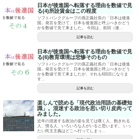
日本が後進国へ転落する理由を数値で見
る(4)所詮賃金はこの程度
ソフトバンクグループの孫正義社長の「日本は後進
国」発言を受けて、日本を後進国と呼ぶべきかどう
かを数値で見て来ました。 今回は、前回（連...
記事を読む
日本が後進国へ転落する理由を数値で見
る(6)教育環境は悲惨そのもの
ソフトバンクグループの孫正義社長の「日本は後進
国」発言を受けて、日本を後進国と呼ぶべきかどう
かを数値で見て来ましたが、それも6回目になりま
す...
記事を読む
楽しんで読める「現代政治用語の基礎知
識」。混迷する政治を思い切り皮肉って
みました。
近年の混迷する政治の姿を見ては嘆く人、飽きれる
人、憤る人、いろいろな人がいると思います。 いっ
たい民主主義はどこへ行ってしまっ...