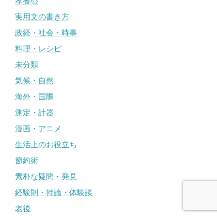
孝養心
実用文の書き方
政経・社会・時事
料理・レシピ
未分類
気候・自然
海外・国際
測定・計器
漫画・アニメ
生活上のお役立ち
節約術
素朴な疑問・発見
経験則・持論・体験談
老後