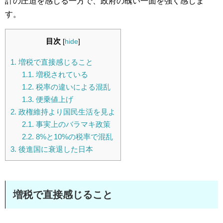
計の圧迫を感じる一方で、政府の醜い一面を強く感じま
す。
目次
[
hide
]
1.
増税で直接感じること
1.1.
増税されている
1.2.
税率の違いによる混乱
1.3.
便乗値上げ
2.
政権維持より国民生活を見よ
2.1.
事実上のバラマキ政策
2.2.
8%と10%の税率で混乱
3.
後進国に衰退した日本
増税で直接感じること