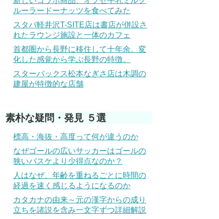
新しいコラボ商品、オブセ牛乳ミルク
ルーラードーナッツを食べてみた
スタバ軽井沢T-SITE店は書店が併設さ
れたラウンジ施設と一体のカフェ
首都圏から長野に移住して十年余。変
化した感覚から学ぶ長野の特徴。
スターバックス松本なぎさ店は木調の
建屋が特徴的な店舗
素朴な疑問・発見 ５選
標高・海抜・高度って何が違うのか
なぜゴールの広いサッカーはゴールの
狭いバスケより少得点なのか？
人はなぜ、年齢を重ねるごとに時間の
経過を速く感じるようになるのか
カタカナの由来～元の漢字からの成り
立ちを諸説を含み一文字ずつ詳細解説