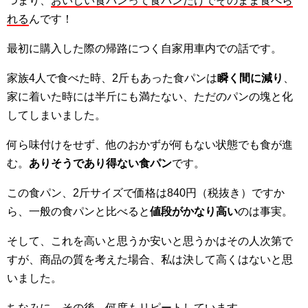
つまり、
おいしい食パンって食パンだけでそのまま食べら
れる
んです！
最初に購入した際の帰路につく自家用車内での話です。
家族4人で食べた時、2斤もあった食パンは
瞬く間に減り
、
家に着いた時には半斤にも満たない、ただのパンの塊と化
してしまいました。
何ら味付けをせず、他のおかずが何もない状態でも食が進
む。
ありそうであり得ない食パン
です。
この食パン、2斤サイズで価格は840円（税抜き）ですか
ら、一般の食パンと比べると
値段がかなり高い
のは事実。
そして、これを高いと思うか安いと思うかはその人次第で
すが、商品の質を考えた場合、私は決して高くはないと思
いました。
ちなみに、その後、何度もリピートしています。