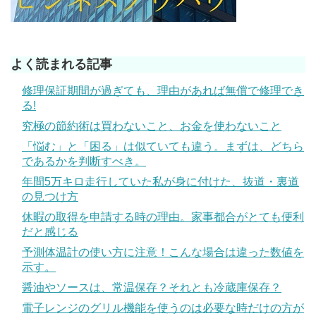
よく読まれる記事
修理保証期間が過ぎても、理由があれば無償で修理でき
る!
究極の節約術は買わないこと、お金を使わないこと
「悩む」と「困る」は似ていても違う。まずは、どちら
であるかを判断すべき。
年間5万キロ走行していた私が身に付けた、抜道・裏道
の見つけ方
休暇の取得を申請する時の理由。家事都合がとても便利
だと感じる
予測体温計の使い方に注意！こんな場合は違った数値を
示す。
醤油やソースは、常温保存？それとも冷蔵庫保存？
電子レンジのグリル機能を使うのは必要な時だけの方が