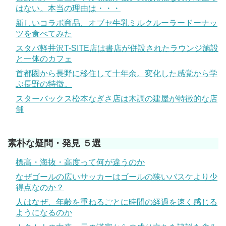
はない。本当の理由は・・・
新しいコラボ商品、オブセ牛乳ミルクルーラードーナッ
ツを食べてみた
スタバ軽井沢T-SITE店は書店が併設されたラウンジ施設
と一体のカフェ
首都圏から長野に移住して十年余。変化した感覚から学
ぶ長野の特徴。
スターバックス松本なぎさ店は木調の建屋が特徴的な店
舗
素朴な疑問・発見 ５選
標高・海抜・高度って何が違うのか
なぜゴールの広いサッカーはゴールの狭いバスケより少
得点なのか？
人はなぜ、年齢を重ねるごとに時間の経過を速く感じる
ようになるのか