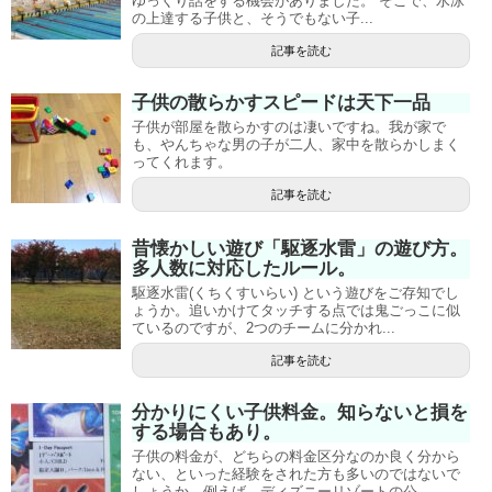
ゆっくり話をする機会がありました。 そこで、水泳
の上達する子供と、そうでもない子...
記事を読む
子供の散らかすスピードは天下一品
子供が部屋を散らかすのは凄いですね。我が家で
も、やんちゃな男の子が二人、家中を散らかしまく
ってくれます。
記事を読む
昔懐かしい遊び「駆逐水雷」の遊び方。
多人数に対応したルール。
駆逐水雷(くちくすいらい) という遊びをご存知でし
ょうか。追いかけてタッチする点では鬼ごっこに似
ているのですが、2つのチームに分かれ...
記事を読む
分かりにくい子供料金。知らないと損を
する場合もあり。
子供の料金が、どちらの料金区分なのか良く分から
ない、といった経験をされた方も多いのではないで
しょうか。例えば、ディズニーリゾートの公...