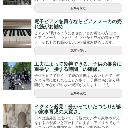
記事を読む
電子ピアノを買うならピアノメーカの売
れ筋がお勧め
ピアノを弾けるようにさせたいとお考えの方には、
ピアノメーカ、つまり、ヤマハかカワイの電子ピア
ノ、それも売れ筋のモデルを断然お勧めします。
記事を読む
工夫によって改善できる、子供の養育に
重要な「接する時間」の確保。
子供を育てて行く上で親の負担は大きいもので、何
かと時間に追われることが多く、子供の為に割く時
間がなかなか取れない現実があります。 「も...
記事を読む
イクメン必見！分かっていたつもりが多
い家事育児の大変さ。
日本は諸外国に比べて、母親の方が専ら家事や育児
をするのが多いと言われています。アメリカでもヨ
ーロッパでも中国でも、女性が定職を持つの...