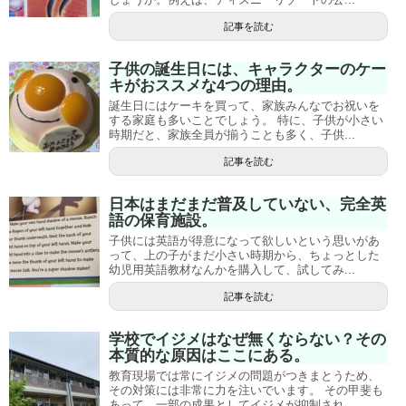
記事を読む
子供の誕生日には、キャラクターのケー
キがおススメな4つの理由。
誕生日にはケーキを買って、家族みんなでお祝いを
する家庭も多いことでしょう。 特に、子供が小さい
時期だと、家族全員が揃うことも多く、子供...
記事を読む
日本はまだまだ普及していない、完全英
語の保育施設。
子供には英語が得意になって欲しいという思いがあ
って、上の子がまだ小さい時期から、ちょっとした
幼児用英語教材なんかを購入して、試してみ...
記事を読む
学校でイジメはなぜ無くならない？その
本質的な原因はここにある。
教育現場では常にイジメの問題がつきまとうため、
その対策には非常に力を注いでいます。 その甲斐も
あって、一部の成果としてイジメが抑制され...