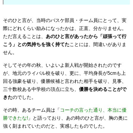
そのひと言が、当時のバスケ部員・チーム員にとって、実
際にどれくらい励みになったかは、正直、分かりません。
ただ言えることは、
あのひと言があったから「頑張って行
こう」との気持ちを強く持てた
ことには、間違いがありま
せん。
そしてその年の秋、いよいよ新人戦が開始されたのです
が、地元のライバル校を破り、更に、平均身長が5cmも上
回る強豪を破り、優勝候補と言われた相手を破り、見事、
三十数校ある中学校の頂点に立ち、
優勝を決めることがで
きた
のでした。
その時、あるチーム員は「
コーチの言った通り、本当に優
勝できたな!
」と語っており、あの時のひと言が、胸の奥に
強く刻まれていたのだと、実感したものでした。