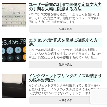
ユーザー辞書の利用で面倒な定型文入力
の手間を大幅に削減する方法
パソコンで文書を書く際に、「よろしくお願いしま
す」といった定型文や、頻繁に使うフレーズや言い
回しを入力したい場合があります。 ...
記事を読む
エクセルで計算式を簡単に確認する方
法。
エクセルは表計算ソフトなので、計算式を利用し
て、いろいろな処理をすることができます。 私も仕
事上、頻繁にエクセルを使用するのですが、単...
記事を読む
インクジェットプリンタのノズル詰まり
の根本対策は?
インクジェットプリンタを利用されている方も多い
と思いますが、インクのノズル詰まりに悩んでいる
人は少なくないのではないでしょうか。 私も...
記事を読む