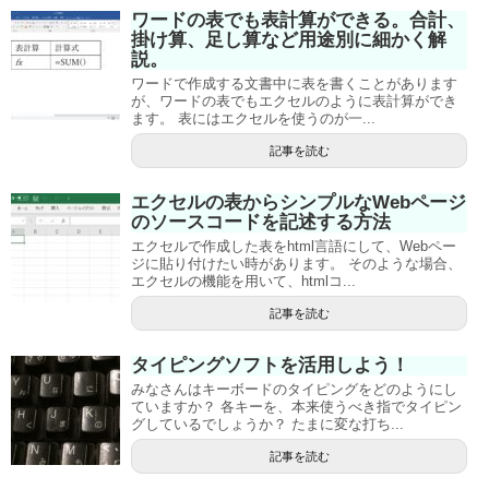
ワードの表でも表計算ができる。合計、
掛け算、足し算など用途別に細かく解
説。
ワードで作成する文書中に表を書くことがあります
が、ワードの表でもエクセルのように表計算ができ
ます。 表にはエクセルを使うのが一...
記事を読む
エクセルの表からシンプルなWebページ
のソースコードを記述する方法
エクセルで作成した表をhtml言語にして、Webペー
ジに貼り付けたい時があります。 そのような場合、
エクセルの機能を用いて、htmlコ...
記事を読む
タイピングソフトを活用しよう！
みなさんはキーボードのタイピングをどのようにし
ていますか？ 各キーを、本来使うべき指でタイピン
グしているでしょうか？ たまに変な打ち...
記事を読む