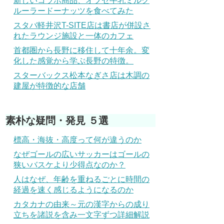
新しいコラボ商品、オブセ牛乳ミルク
ルーラードーナッツを食べてみた
スタバ軽井沢T-SITE店は書店が併設さ
れたラウンジ施設と一体のカフェ
首都圏から長野に移住して十年余。変
化した感覚から学ぶ長野の特徴。
スターバックス松本なぎさ店は木調の
建屋が特徴的な店舗
素朴な疑問・発見 ５選
標高・海抜・高度って何が違うのか
なぜゴールの広いサッカーはゴールの
狭いバスケより少得点なのか？
人はなぜ、年齢を重ねるごとに時間の
経過を速く感じるようになるのか
カタカナの由来～元の漢字からの成り
立ちを諸説を含み一文字ずつ詳細解説