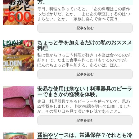
方。
毎日、料理を作っていると、「あの料理はこの前作
ったばかりだ」とか、「またあの献立にするのはつ
まらない」とか、「家族に喜んで食べて貰う...
記事を読む
ちょっと手を加えるだけの私のおススメ
料理
私は昔からけっこう料理が好き（本当は食べるのが
好き）で、たまに食事を作ったりもするのですが、
ほんのちょっと手を加える、あるいは、ほん...
記事を読む
安易な使用は危ない！料理器具のピーラ
ーでまさかの怪我を体験。
先日、料理器具であるピーラーを使っていて、思わ
ぬ怪我をしました。 指の先端を切って出血しました
が、その切り口を見て凄いキレ味であること...
記事を読む
醤油やソースは、常温保存？それとも冷