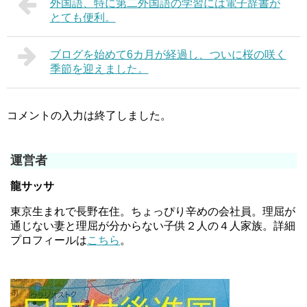
外国語、特に第二外国語の学習には電子辞書が
とても便利。
ブログを始めて6カ月が経過し、ついに桜の咲く
季節を迎えました。
コメントの入力は終了しました。
運営者
龍サッサ
東京生まれで長野在住。ちょっぴり辛めの会社員。理屈が
通じない妻と理屈が分からない子供２人の４人家族。詳細
プロフィールは
こちら
。