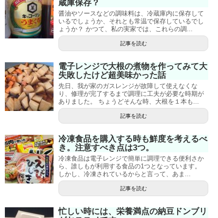
蔵庫保存？
醤油やソースなどの調味料は、冷蔵庫内に保存して
いるでしょうか、それとも常温で保存しているでし
ょうか？ かつて、私の実家では、これらの調...
記事を読む
電子レンジで大根の煮物を作ってみて大
失敗したけど超美味かった話
先日、我が家のガスレンジが故障して使えなくな
り、修理が完了するまで調理に工夫が必要な時期が
ありました。 ちょうどそんな時、大根を１本も...
記事を読む
冷凍食品を購入する時も鮮度を考えるべ
き。注意すべき点は3つ。
冷凍食品は電子レンジで簡単に調理できる便利さか
ら、誰しもが利用する食品の1つとなっています。
しかし、冷凍されているからと言って、あま...
記事を読む
忙しい時には、栄養満点の納豆ドンブリ