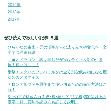
2019年
2018年
2017年
ぜひ読んで欲しい記事 ５選
ひらがなの由来・元の漢字からの成り立ちや変化を一文
字ずつ詳細解説
「竜とドラゴン」訳は同じだが実は全く正反対の生き
物！違いはここ！
衝撃！スタバのブレべミルクは全く別な飲み物になる魔
法のカスタマイズ
アロンアルファを最後まで使い切るための保管方法はこ
れ！
3つの字で構成される㐂･蟲･鑫など(品字様)200個以上の
漢字一覧。意味や読み方も詳しく説明。