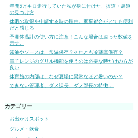
年間5万キロ走行していた私が身に付けた、抜道・裏道
の見つけ方
休暇の取得を申請する時の理由。家事都合がとても便利
だと感じる
予測体温計の使い方に注意！こんな場合は違った数値を
示す。
醤油やソースは、常温保存？それとも冷蔵庫保存？
電子レンジのグリル機能を使うのは必要な時だけの方が
良い
体育館の内部は、なぜ夏場に異常なほど暑いのか？
できない管理者、ダメ課長、ダメ部長の特徴 。
カテゴリー
お出かけスポット
グルメ・飲食