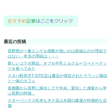
最近の投稿
長野県が一番エンゲル係数が低いのは裕福なのが理由で
はない。本当の理由は・・・
新しいコラボ商品、オブセ牛乳ミルクルーラードーナッ
ツを食べてみた
スタバ軽井沢T-SITE店は書店が併設されたラウンジ施設
と一体のカフェ
首都圏から長野に移住して十年余。変化した感覚から学
ぶ長野の特徴。
スターバックス松本なぎさ店は木調の建屋が特徴的な店
舗