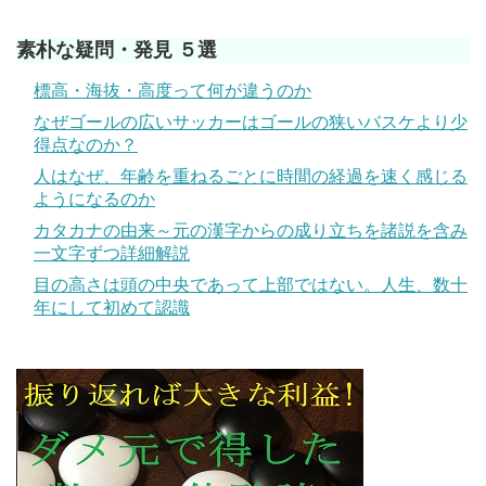
素朴な疑問・発見 ５選
標高・海抜・高度って何が違うのか
なぜゴールの広いサッカーはゴールの狭いバスケより少
得点なのか？
人はなぜ、年齢を重ねるごとに時間の経過を速く感じる
ようになるのか
カタカナの由来～元の漢字からの成り立ちを諸説を含み
一文字ずつ詳細解説
目の高さは頭の中央であって上部ではない。人生、数十
年にして初めて認識