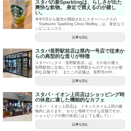
スタバの新Sparklingは、らしさが出た
爽快な飲物。 身近で買えるのが嬉し
い。
本年5月から販売が開始されたスターバックスの
「Starbucks Sparkling Citrus Medley」は、身近なコ
ンビニエンスス...
記事を読む
スタバ長野駅前店は県内一号店で従来か
らの典型的な造りが特徴
スターバックス「長野駅前店」は、その名の通り、
長野駅前に立地していて長野駅からのアクセスが便
利な店舗です。 またこの店舗は、長野市の中...
記事を読む
スタバ・イオン上田店はショッピング時
の休息に適した機能的なカフェ
スタバ・イオン上田店は、イオンスタイル上田の建
物内にあります。 わりと地味で小さな店舗ですが、
ショッピングの際の休息にはとても適してい...
記事を読む