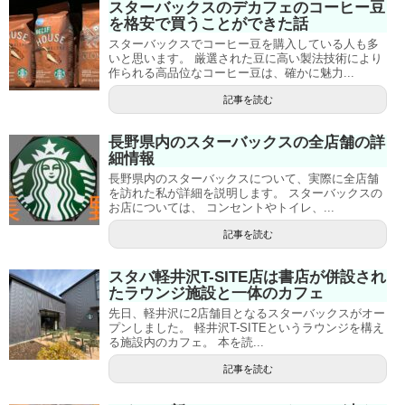
スターバックスのデカフェのコーヒー豆
を格安で買うことができた話
スターバックスでコーヒー豆を購入している人も多
いと思います。 厳選された豆に高い製法技術により
作られる高品位なコーヒー豆は、確かに魅力...
記事を読む
長野県内のスターバックスの全店舗の詳
細情報
長野県内のスターバックスについて、実際に全店舗
を訪れた私が詳細を説明します。 スターバックスの
お店については、 コンセントやトイレ、...
記事を読む
スタバ軽井沢T-SITE店は書店が併設され
たラウンジ施設と一体のカフェ
先日、軽井沢に2店舗目となるスターバックスがオー
プンしました。 軽井沢T-SITEというラウンジを構え
る施設内のカフェ。 本を読...
記事を読む