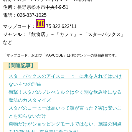
住所：長野県松本市中央4-9-51
電話：026-337-1025
マップコード：
75 822 622*11
ジャンル：「飲食店」－「カフェ」－「スターバックス」
など
「マップコード」および「MAPCODE」は(株)デンソーの登録商標です。
【関連記事】
スターバックスのアイスコーヒーに氷を入れてはいけ
ない４つの理由
衝撃！スタバのブレべミルクは全く別な飲み物になる
魔法のカスタマイズ
スタバのコーヒーは高いって誰が言った？実は安いこ
とを知らないだけ
買物だけがショッピングモールではない。施設の利点
を120%活用し有意義に過ごそう!