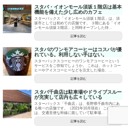
スタバ・イオンモール須坂１階店は基本
機能を備えた少し広めのカフェ
スターバックス「イオンモール須坂１階店」は、須
坂市としては初めての店舗です。 ３階にある「イオ
ンモール須坂３階店」と同時オープンした待...
記事を読む
スタバのワンモアコーヒーはコスパが優
れている。利用しない手はない。
スターバックスコーヒーのワンモアコーヒーという
サービスをご存知でしょうか。 これは、ホットコー
ヒーやアイスコーヒーなどを注文した場合、...
記事を読む
スタバ千曲店は駐車場やドライブスルー
が充実して店内も広々している
スターバックス「千曲店」は、長野県千曲市内にあ
る唯一の店舗です。（2021年10月現在） この店舗
は、交通至便な幹線に面していて駐車場...
記事を読む